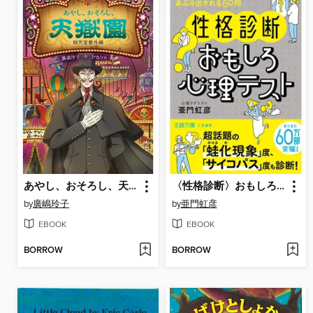
あやし、おそろし、天獄園
〈性格診断〉おもしろ心理テスト
by
廣嶋玲子
by
亜門虹彦
EBOOK
EBOOK
BORROW
BORROW