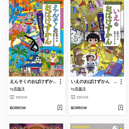
えんそくのおばけずかん おいてけバスカイド
いえのおばけずかん ざしきわらし
by
斉藤洋
by
斉藤洋
EBOOK
EBOOK
BORROW
BORROW