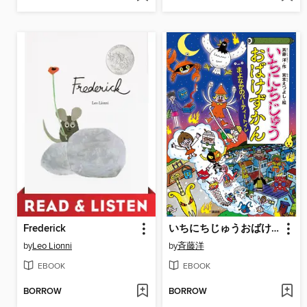
Frederick
いちにちじゅうおばけずかん まよなかのパーティートイレ
by
Leo Lionni
by
斉藤洋
EBOOK
EBOOK
BORROW
BORROW