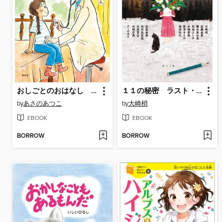
おしごとのおはなし お医者さん ママはお医者さん
１１の秘密 ラスト・メッセージ
by
あさのあつこ
by
大崎梢
EBOOK
EBOOK
BORROW
BORROW