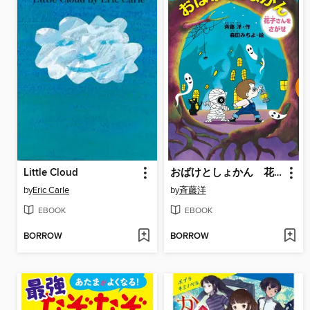
Little Cloud
おばけとしょかん 花子さんをさがせ
by
Eric Carle
by
斉藤洋
EBOOK
EBOOK
BORROW
BORROW