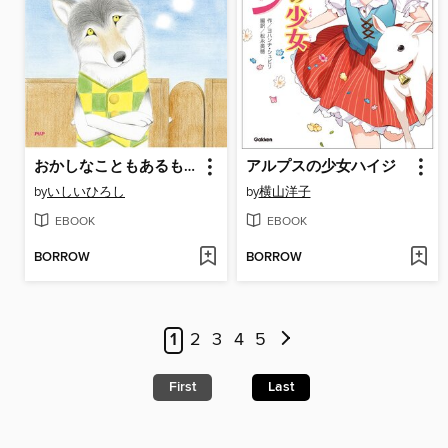
おかしなこともあるもんだ
アルプスの少女ハイジ
by
いしいひろし
by
横山洋子
EBOOK
EBOOK
BORROW
BORROW
1
2
3
4
5
First
Last