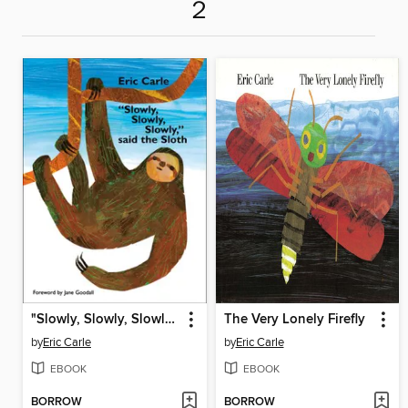
２
"Slowly, Slowly, Slowly," said the Sloth
The Very Lonely Firefly
by
Eric Carle
by
Eric Carle
EBOOK
EBOOK
BORROW
BORROW