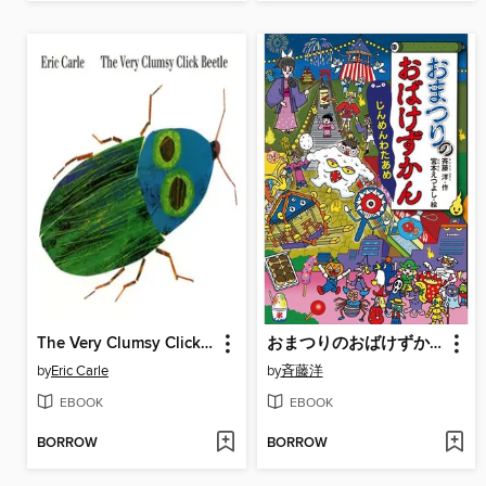
The Very Clumsy Click Beetle
おまつりのおばけずかん じんめんわたあめ
by
Eric Carle
by
斉藤洋
EBOOK
EBOOK
BORROW
BORROW