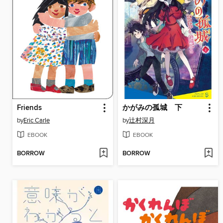
Friends
かがみの孤城 下
by
Eric Carle
by
辻村深月
EBOOK
EBOOK
BORROW
BORROW