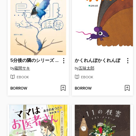
5分後の隣のシリーズ 続 意味がわかると鳥肌が立つ話
かくれんぼかくれんぼ
by
蔵間サキ
by
五味太郎
EBOOK
EBOOK
BORROW
BORROW