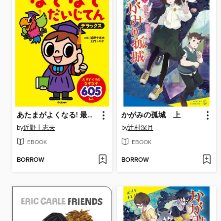
あたまがよくなる! 最強なぞなぞだいじてん デラックス
かがみの孤城 上
by
近野十志夫
by
辻村深月
EBOOK
EBOOK
BORROW
BORROW